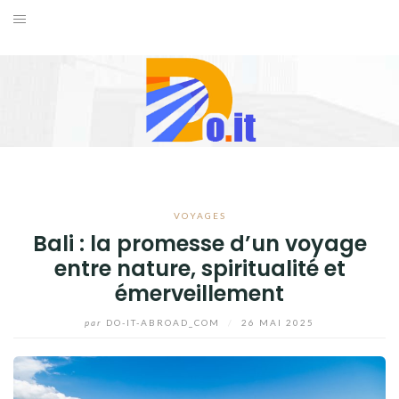
Aller
au
ACCUEIL
contenu
FORMATION
INTERNET
LOISIRS
VOYAGES
VOYAGES
Bali : la promesse d’un voyage
entre nature, spiritualité et
BLOG
émerveillement
par
DO-IT-ABROAD_COM
/
26 MAI 2025