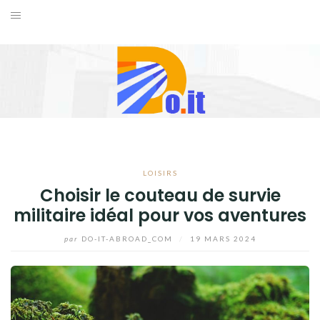
Aller
au
ACCUEIL
contenu
FORMATION
INTERNET
LOISIRS
LOISIRS
VOYAGES
Choisir le couteau de survie
militaire idéal pour vos aventures
BLOG
par
DO-IT-ABROAD_COM
/
19 MARS 2024