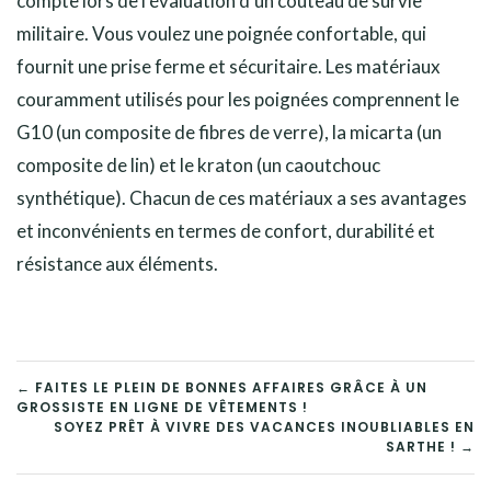
compte lors de l’évaluation d’un couteau de survie
militaire. Vous voulez une poignée confortable, qui
fournit une prise ferme et sécuritaire. Les matériaux
couramment utilisés pour les poignées comprennent le
G10 (un composite de fibres de verre), la micarta (un
composite de lin) et le kraton (un caoutchouc
synthétique). Chacun de ces matériaux a ses avantages
et inconvénients en termes de confort, durabilité et
résistance aux éléments.
NAVIGATION
← FAITES LE PLEIN DE BONNES AFFAIRES GRÂCE À UN
GROSSISTE EN LIGNE DE VÊTEMENTS !
DE
SOYEZ PRÊT À VIVRE DES VACANCES INOUBLIABLES EN
SARTHE ! →
L’ARTICLE