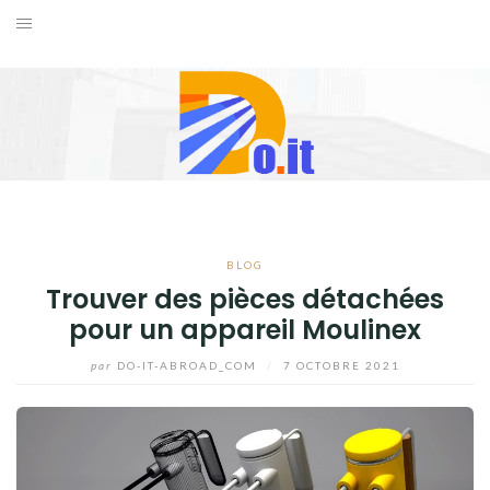
Aller
au
ACCUEIL
contenu
FORMATION
INTERNET
LOISIRS
BLOG
VOYAGES
Trouver des pièces détachées
pour un appareil Moulinex
BLOG
par
DO-IT-ABROAD_COM
/
7 OCTOBRE 2021