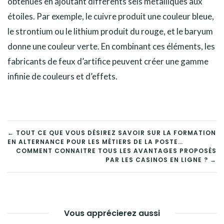
obtenues en ajoutant différents sels métalliques aux
étoiles. Par exemple, le cuivre produit une couleur bleue,
le strontium ou le lithium produit du rouge, et le baryum
donne une couleur verte. En combinant ces éléments, les
fabricants de feux d’artifice peuvent créer une gamme
infinie de couleurs et d’effets.
NAVIGATION
← TOUT CE QUE VOUS DÉSIREZ SAVOIR SUR LA FORMATION
EN ALTERNANCE POUR LES MÉTIERS DE LA POSTE…
DE
COMMENT CONNAITRE TOUS LES AVANTAGES PROPOSÉS
PAR LES CASINOS EN LIGNE ? →
L’ARTICLE
Vous apprécierez aussi