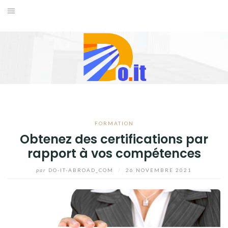
Aller
au
ACCUEIL
contenu
FORMATION
INTERNET
LOISIRS
FORMATION
VOYAGES
Obtenez des certifications par
rapport à vos compétences
BLOG
par
DO-IT-ABROAD_COM
/
26 NOVEMBRE 2021