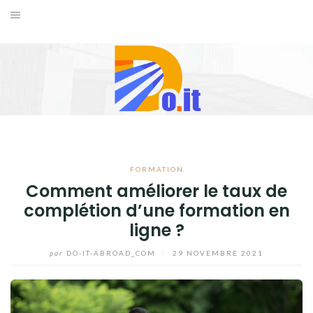
Aller
au
ACCUEIL
contenu
FORMATION
INTERNET
LOISIRS
FORMATION
VOYAGES
Comment améliorer le taux de
complétion d’une formation en
BLOG
ligne ?
par
DO-IT-ABROAD_COM
/
29 NOVEMBRE 2021