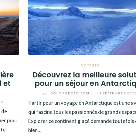
VOYAGES
ière
Découvrez la meilleure solu
l et
pour un séjour en Antarcti
par
DO-IT-ABROAD_COM
/
19 SEPTEMBRE 202
Partir pour un voyage en Antarctique est une a
25
e de
qui fascine tous les passionnés de grands espac
uer pour
Explorer ce continent glacé demande toutefois
iter
bien…