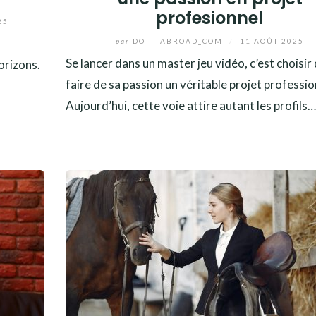
profesionnel
25
par
DO-IT-ABROAD_COM
/
11 AOÛT 2025
Se lancer dans un master jeu vidéo, c’est choisir
orizons.
faire de sa passion un véritable projet professio
Aujourd’hui, cette voie attire autant les profils…