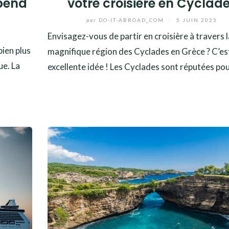
pend
votre croisière en Cyclad
par
DO-IT-ABROAD_COM
/
5 JUIN 2025
Envisagez-vous de partir en croisière à travers l
bien plus
magnifique région des Cyclades en Grèce ? C’es
ue. La
excellente idée ! Les Cyclades sont réputées po