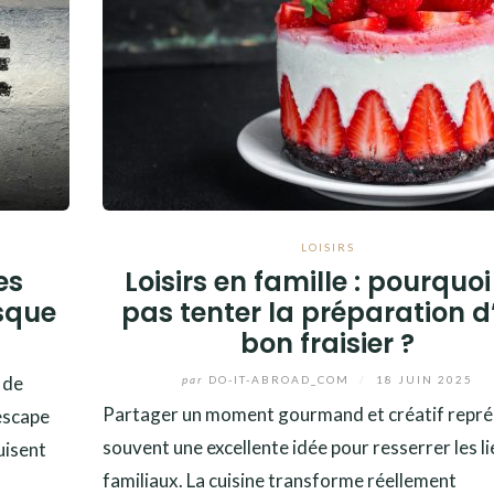
LOISIRS
es
Loisirs en famille : pourquoi
sque
pas tenter la préparation d
bon fraisier ?
 de
par
DO-IT-ABROAD_COM
/
18 JUIN 2025
Partager un moment gourmand et créatif repr
 escape
souvent une excellente idée pour resserrer les li
uisent
familiaux. La cuisine transforme réellement