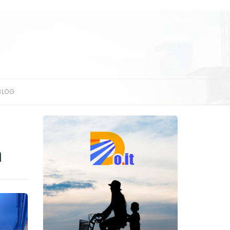
BLOG
m