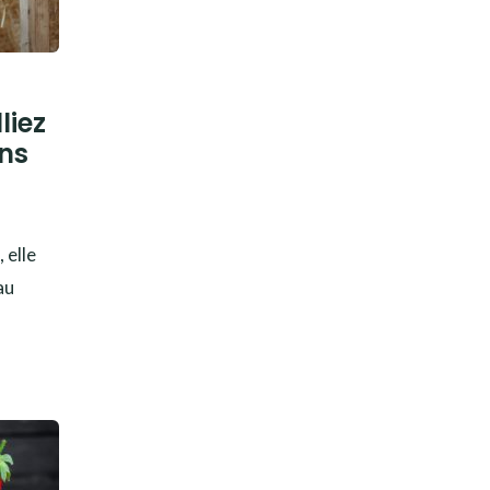
liez
ns
 elle
au