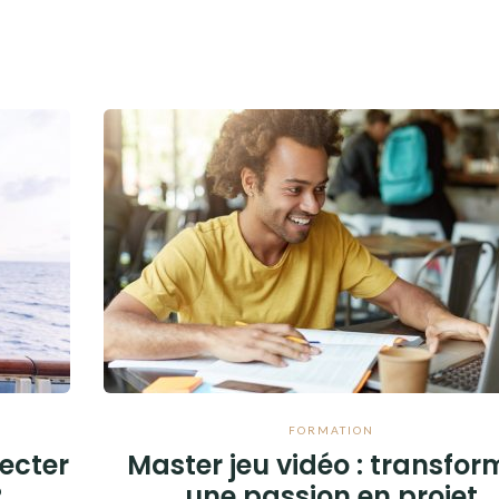
FORMATION
pecter
Master jeu vidéo : transfor
?
une passion en projet