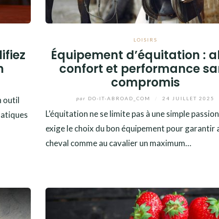
LOISIRS
ifiez
Équipement d’équitation : al
n
confort et performance sa
compromis
 outil
par
DO-IT-ABROAD_COM
/
24 JUILLET 2025
L’équitation ne se limite pas à une simple passion,
matiques
exige le choix du bon équipement pour garantir 
cheval comme au cavalier un maximum…