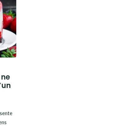
 ne
’un
ésente
ens