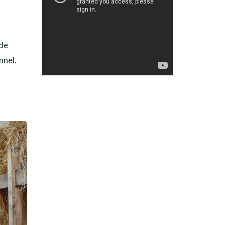
 de
nnel.