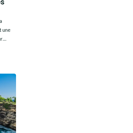
es
a
t une
ur…