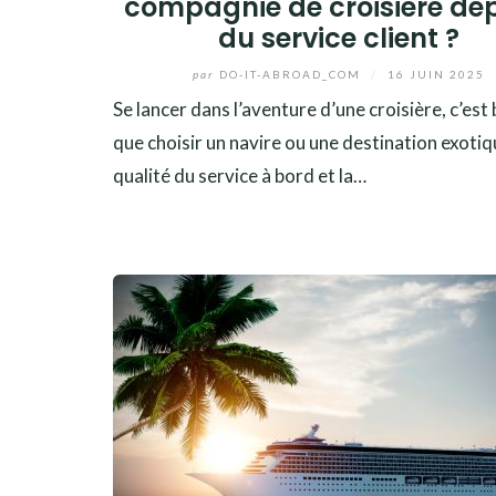
compagnie de croisière dé
du service client ?
par
DO-IT-ABROAD_COM
/
16 JUIN 2025
Se lancer dans l’aventure d’une croisière, c’est 
que choisir un navire ou une destination exotiq
qualité du service à bord et la…